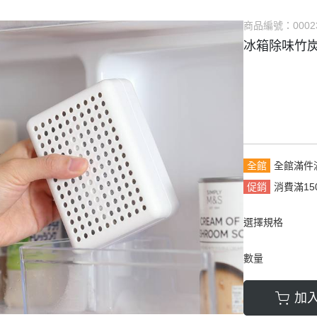
商品編號：
0002
冰箱除味竹
全館
全館滿件
促銷
消費滿15
選擇規格
數量
加