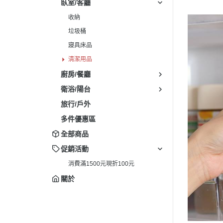
臥室/客廳
收納
垃圾桶
寢具床品
清潔用品
廚房/餐廳
衛浴/陽台
旅行/戶外
多件優惠區
全部商品
促銷活動
消費滿1500元現折100元
關於