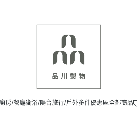
廚房/餐廳
衛浴/陽台
旅行/戶外
多件優惠區
全部商品