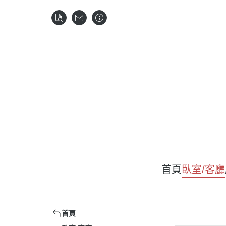
首頁
臥室/客廳
首頁