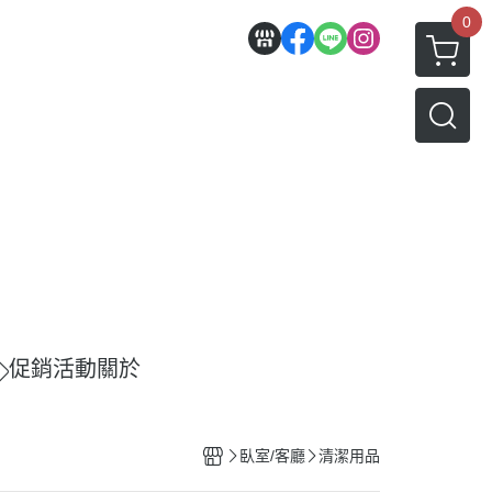
0
促銷活動
關於
臥室/客廳
清潔用品