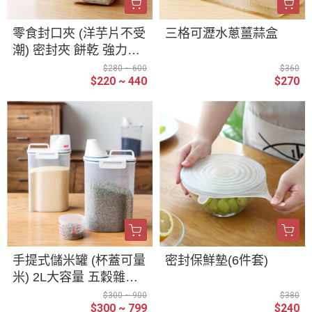
零食封口夾 (洋芋片不受
三格可瀝水蔥薑蒜盒
潮) 密封夾 餅乾 強力夾
洋芋片 封口夾 義大利麵
$280 ~ 600
$360
$220 ~ 440
$270
穀物防潮夾
手提式儲米罐 (杯蓋可量
密封保鮮墊(6件套)
米) 2L大容量 五穀雜糧
收納 紅豆綠豆 保鮮盒
$300 ~ 900
$380
$300 ~ 799
$240
手提塑膠桶 米桶 儲物桶