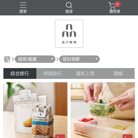
0
選單
搜尋
購物車
密封保鮮
收納
料理用具
清潔用具
瀝水
廚房/餐廳
密封保鮮
綜合排行
熱銷排行
最新上架
價格