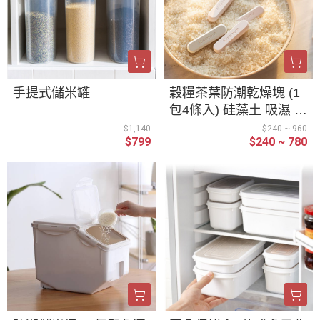
手提式儲米罐
穀糧茶葉防潮乾燥塊 (1
包4條入) 硅藻土 吸濕 寵
物 食品 乾燥劑 五穀雜
$1,140
$240 ~ 960
$799
$240 ~ 780
糧 防黴 保鮮 乾燥條