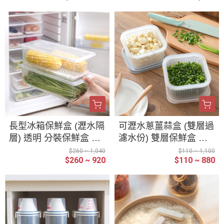
飼料桶 收納盒 防潮 防
蟲 儲米桶
長型冰箱保鮮盒 (瀝水隔
可瀝水蔥薑蒜盒 (雙層過
層) 透明 分裝保鮮盒 冷
濾水份) 雙層保鮮盒 方
凍 帶蓋 扁型 冰箱收納
款 保鮮盒 保鮮收納盒
$260 ~ 1,040
$110 ~ 1,100
$260 ~ 920
$110 ~ 880
盒
收納盒 蔥蒜盒 水果盒
蔥花盒 雙層瀝水盒 盒子