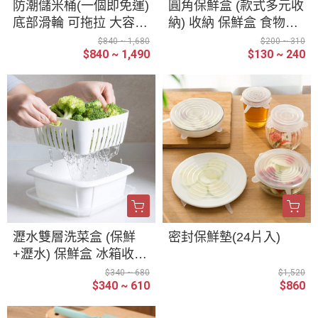
防潮儲米桶(一個即免運)
圓角保鮮盒 (款式多元收
底部滑輪 可拖拉 大容量
納) 收納 保鮮盒 食物保
飼料桶 飼料密封桶 儲米
鮮盒 食品保鮮 保鮮 密
$840 ~ 1,680
$200 ~ 310
$840 ~ 1,490
$130 ~ 240
桶 密封桶 儲糧桶 貓糧
封 密封盒 收納盒
飼料密封 儲物桶 飼料保
鮮
瀝水雙層洗菜盒 (保鮮
密封保鮮墊(24片入)
+瀝水) 保鮮盒 冰箱收納
洗菜 洗水果 瀝水籃 備
$340 ~ 680
$1,520
$340 ~ 610
$860
菜盤 瀝水保鮮盒