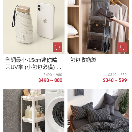
全網最小-15cm迷你晴
包包收納袋
雨UV傘 (小包包必備) 摺
疊傘 大傘面 抗紫外線
$490 ~ 980
$340 ~ 680
$490 ~ 880
$340 ~ 599
折疊 口袋傘 雨傘 UV 折
疊傘