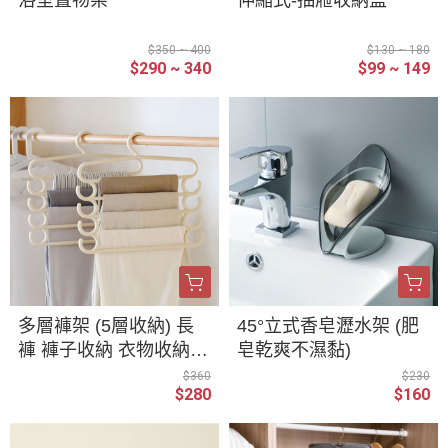
$350 ~ 400
$130 ~ 180
$290 ~ 340
$99 ~ 149
多層褲架 (5層收納) 長
45°立式香皂瀝水架 (肥
褲 褲子收納 衣物收納
皂乾爽不濕黏)
毛巾架 圍巾 絲巾架 衣
$360
$230
$280
$160
架 領帶 皮帶收納 魔術
衣架 防滑衣架 曬衣架
褲架