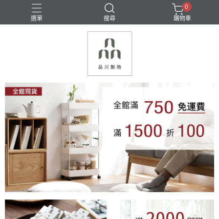
0
選單
搜尋
購物車
密封保鮮
收納
料理用具
清潔用具
瀝水