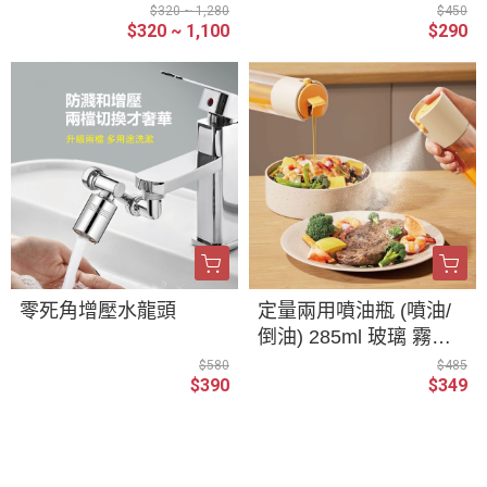
式 吹風機收納架 置物架
$320 ~ 1,280
$450
$320 ~ 1,100
$290
吹風機架 戴森 浴室收納
吹風機 收納架 吹風機掛
架
零死角增壓水龍頭
定量兩用噴油瓶 (噴油/
倒油) 285ml 玻璃 霧化
噴油 自動開蓋 調味瓶
$580
$485
$390
$349
廚房調味 按壓式 控油壺
關於
聯絡我們