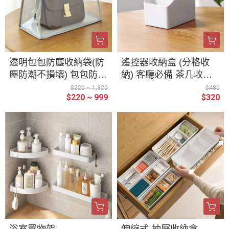
透明包包防塵收納袋(防
遙控器收納盒 (分格收
塵防潮不損壞) 包包防塵
納) 客廳必備 茶几收納
袋 包包收納袋 防塵袋
桌上收納盒 化妝品收納
$220 ~ 1,320
$480
$220 ~ 999
$320
防水 防潮 衣櫥收納 包
斜口 階梯 三格筆筒 文
包收納 透明保護袋 衣櫃
具 雜物收納盒
整理 神器 掛袋儲物袋
浴室置物架
伸縮式-抽屜收納盒