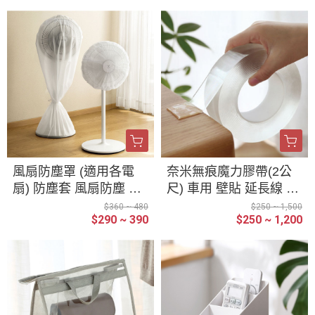
盒 置物架 可視窗 棉麻
收納櫃
風扇防塵罩 (適用各電
奈米無痕魔力膠帶(2公
扇) 防塵套 風扇防塵 電
尺) 車用 壁貼 延長線 上
風扇收納套 風扇罩 防塵
牆 固定地毯 不殘膠 雙
$360 ~ 480
$250 ~ 1,500
$290 ~ 390
$250 ~ 1,200
罩 防塵布 束口帶設計
面膠 奈米 膠帶