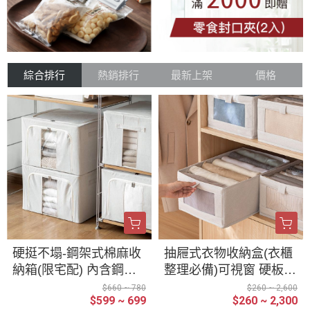
綜合排行
熱銷排行
最新上架
價格
硬挺不塌-鋼架式棉麻收
抽屜式衣物收納盒(衣櫃
納箱(限宅配) 內含鋼架
整理必備)可視窗 硬板支
支撐 換季 衣物 收納 厚
撐 整齊分類 衣櫥 折疊
$660 ~ 780
$260 ~ 2,600
$599 ~ 699
$260 ~ 2,300
被 外套 大衣 折疊 收納
式 亞麻 收納箱