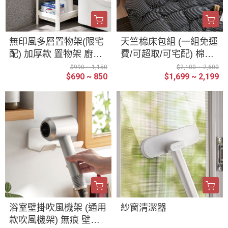
無印風多層置物架(限宅
天竺棉床包組 (一組免運
配) 加厚款 置物架 廚房
費/可超取/可宅配) 棉被
落地 臥室 多層 嬰兒 浴
套 枕套 床套 三件套 四
$990 ~ 1,150
$2,100 ~ 2,600
$690 ~ 850
$1,699 ~ 2,199
室 收納 儲物架
件套 床包組 超柔裸睡
針織 全棉 寢具 臥室 雙
人床 雙人被 單人 加大
雙人 條紋 水洗棉 床罩
浴室壁掛吹風機架 (通用
紗窗清潔器
款吹風機架) 無痕 壁貼