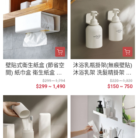
壁貼式衛生紙盒 (節省空
沐浴乳瓶掛架(無痕壁貼)
間) 紙巾盒 衛生紙盒 免
沐浴乳架 洗髮精掛架 架
釘 免打孔 壁掛 面紙盒
子 免打孔 置物架 無痕
$299 ~ 1,794
$220 ~ 1,320
$299 ~ 1,490
$150 ~ 750
可倒掛 黏貼式 衛生紙
掛架 洗手乳架 瓶口架
收納 掛勾