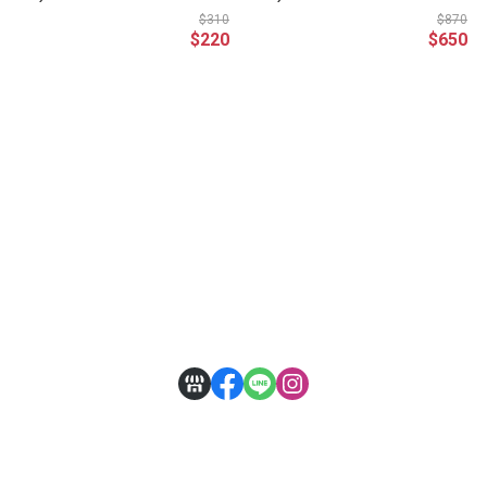
置物架 衛浴收納 戴森
納盒 桌面式 免打孔 情
$310
$870
$220
$650
收納架 免鑽孔 吹風機架
侶 浴室家用 牙具盒 牙
刷 置物架 洗漱用具
關於
聯絡我們
全部商品
訂單查詢
訂單相關說明
付款方式說明
寄送方式說明
售後服務說明
隱私權條款