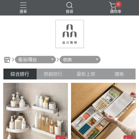
0
選單
搜尋
購物車
密封保鮮
收納
料理用具
清潔用具
瀝水
衛浴/陽台
收納
綜合排行
熱銷排行
最新上架
價格