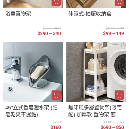
浴室置物架
伸縮式-抽屜收納盒
$350 ~ 400
$130 ~ 180
$290 ~ 340
$99 ~ 149
45°立式香皂瀝水架 (肥
無印風多層置物架(限宅
皂乾爽不濕黏)
配) 加厚款 置物架 廚房
落地 臥室 多層 嬰兒 浴
$230
$990 ~ 1,150
$160
$690 ~ 850
室 收納 儲物架