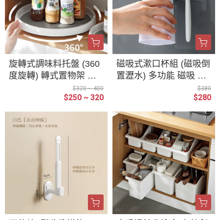
旋轉式調味料托盤 (360
磁吸式漱口杯組 (磁吸倒
度旋轉) 轉式置物架 廚
置瀝水) 多功能 磁吸 牙
房醬料架 醬料盤 旋轉
刷架 漱口杯架 簡約磁吸
$320 ~ 400
$380
$250 ~ 320
$280
托盤 調料架
杯架 漱口杯 牙刷架 牙
膏架 洗漱用品