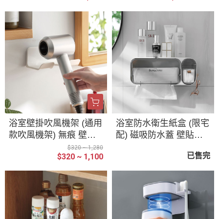
浴室壁掛吹風機架 (通用
浴室防水衛生紙盒 (限宅
款吹風機架) 無痕 壁貼
配) 磁吸防水蓋 壁貼式
式 吹風機收納架 置物架
化妝棉收納 衛生紙收納
$320 ~ 1,280
已售完
$320 ~ 1,100
吹風機架 戴森 浴室收納
廁所置物架 浴室置物架
吹風機 收納架 吹風機掛
無痕面紙盒 衛生紙架 防
架
水紙巾盒 衛生紙盒