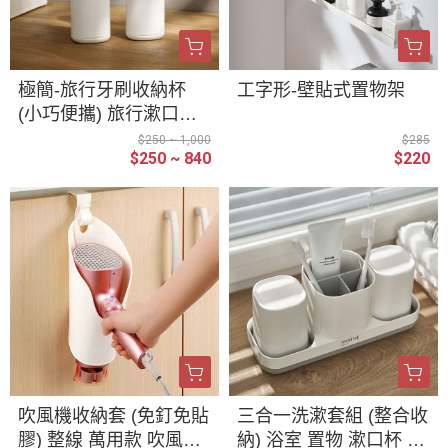
極簡-旅行牙刷收納杯
工字形-壁貼式置物架
(小巧便攜) 旅行漱口杯
牙刷杯 牙刷盒 環保洗漱
$250 ~ 1,000
$285
$250 ~ 840
$220
杯 牙刷牙膏收納 盥洗用
品收納 收納盒
吹風機收納套 (免釘免貼
三合一洗漱套組 (整合收
膠) 整線 萬用款 吹風機
納) 浴室 置物 漱口杯 收