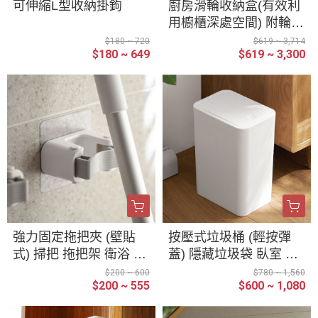
可伸縮L型收納掛鉤
廚房滑輪收納盒(有效利
用櫥櫃深處空間) 附輪收
納盒 可拖拉 廚房 浴室
$180 ~ 720
$619 ~ 3,714
$180 ~ 649
$619 ~ 3,300
桌面 櫥櫃 收納 收納盒
滾輪滑輪 收納籃雜物筐
強力固定拖把夾 (壁貼
按壓式垃圾桶 (輕按彈
式) 掃把 拖把架 衛浴 壁
蓋) 隱藏垃圾袋 臥室 浴
面 收納架
室垃圾桶 彈蓋式垃圾桶
$200 ~ 600
$780 ~ 1,560
$200 ~ 555
$600 ~ 1,080
厨房垃圾桶 簡約 窄縫垃
圾桶