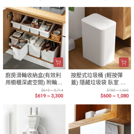
廚房滑輪收納盒(有效利
按壓式垃圾桶 (輕按彈
用櫥櫃深處空間) 附輪收
蓋) 隱藏垃圾袋 臥室 浴
納盒 可拖拉 廚房 浴室
室垃圾桶 彈蓋式垃圾桶
$619 ~ 3,714
$780 ~ 1,560
$619 ~ 3,300
$600 ~ 1,080
桌面 櫥櫃 收納 收納盒
厨房垃圾桶 簡約 窄縫垃
滾輪滑輪 收納籃雜物筐
圾桶