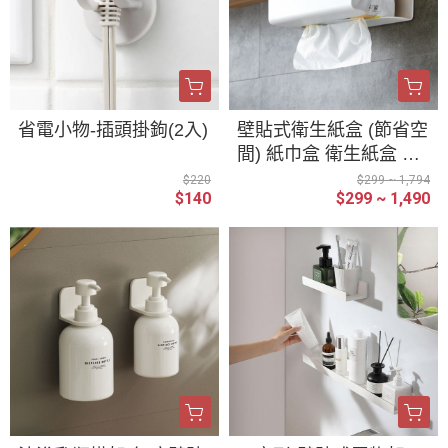
省電小物-插頭掛鉤(2入)
壁貼式衛生紙盒 (節省空
間) 紙巾盒 衛生紙盒 免
釘 免打孔 壁掛 面紙盒
$220
$299 ~ 1,794
$140
$299 ~ 1,490
可倒掛 黏貼式 衛生紙