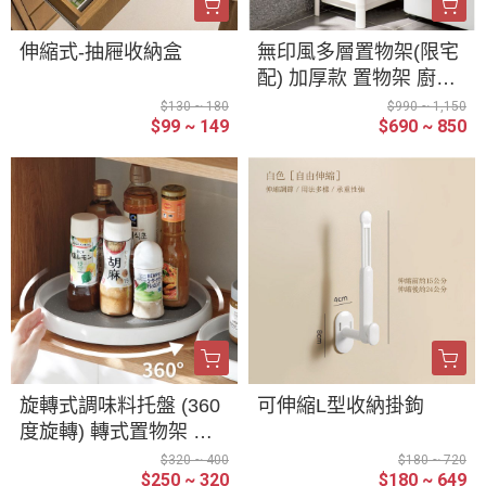
伸縮式-抽屜收納盒
無印風多層置物架(限宅
配) 加厚款 置物架 廚房
落地 臥室 多層 嬰兒 浴
$130 ~ 180
$990 ~ 1,150
$99 ~ 149
$690 ~ 850
室 收納 儲物架
旋轉式調味料托盤 (360
可伸縮L型收納掛鉤
度旋轉) 轉式置物架 廚
房醬料架 醬料盤 旋轉
$320 ~ 400
$180 ~ 720
$250 ~ 320
$180 ~ 649
托盤 調料架