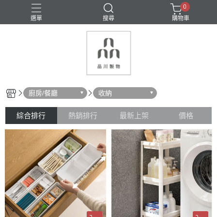
0
選單
搜尋
購物車
密封保鮮
收納
料理用具
清潔用具
瀝水
廚房/餐廳
收納
綜合排行
熱銷排行
最新上架
價格