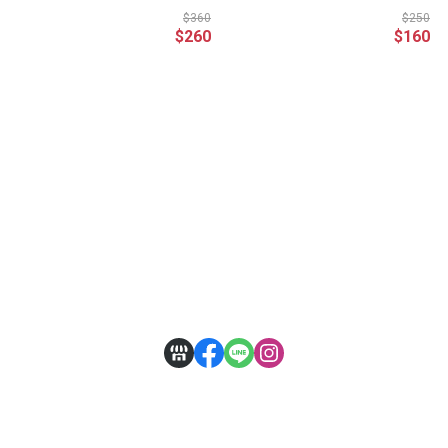
$360
$250
$260
$160
關於
聯絡我們
全部商品
訂單查詢
訂單相關說明
付款方式說明
寄送方式說明
售後服務說明
隱私權條款