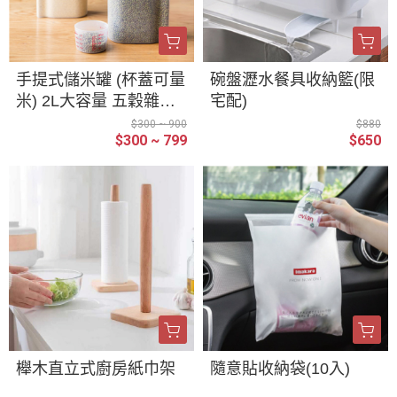
手提式儲米罐 (杯蓋可量
碗盤瀝水餐具收納籃(限
米) 2L大容量 五穀雜糧
宅配)
收納 紅豆綠豆 保鮮盒
$300 ~ 900
$880
$300 ~ 799
$650
手提塑膠桶 米桶 儲物桶
飼料桶 收納盒 防潮 防
蟲 儲米桶
櫸木直立式廚房紙巾架
隨意貼收納袋(10入)