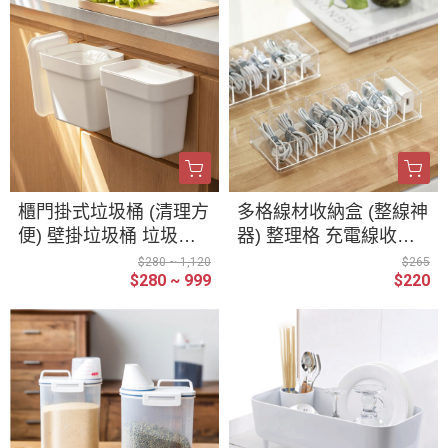
櫃門掛式垃圾桶 (清理方
多格線材收納盒 (整線神
便) 壁掛垃圾桶 垃圾桶
器) 整理格 充電線收納
掛式垃圾桶 廚房垃圾桶
盒 收納格 加大加高整理
$280 ~ 1,120
$265
$280 ~ 999
$220
垃圾桶大容量 除臭 廚餘
格 小物收納 數據線收納
桶 廚餘
盒 整理束帶