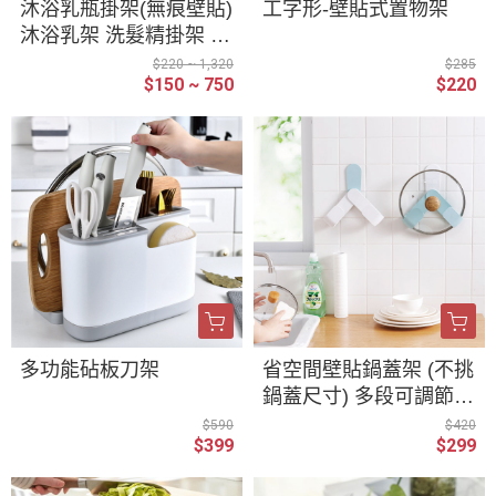
沐浴乳瓶掛架(無痕壁貼)
工字形-壁貼式置物架
沐浴乳架 洗髮精掛架 架
子 免打孔 置物架 無痕
$220 ~ 1,320
$285
$150 ~ 750
$220
掛架 洗手乳架 瓶口架
收納 掛勾
多功能砧板刀架
省空間壁貼鍋蓋架 (不挑
鍋蓋尺寸) 多段可調節
無痕 壁貼式 鍋蓋收納
$590
$420
$399
$299
免打孔 瀝水架 置物架
鍋蓋 掛架