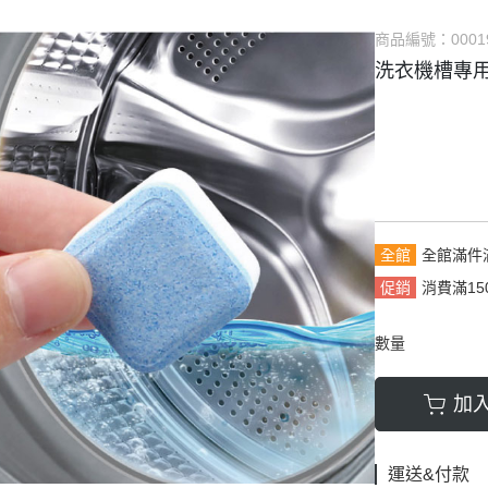
商品編號：
0001
洗衣機槽專用清
全館
全館滿件
促銷
消費滿15
數量
加
運送&付款