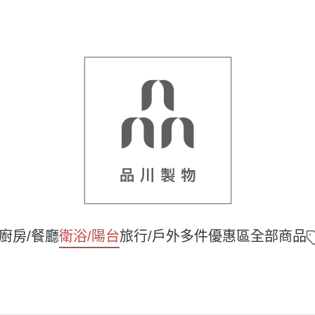
廚房/餐廳
衛浴/陽台
旅行/戶外
多件優惠區
全部商品