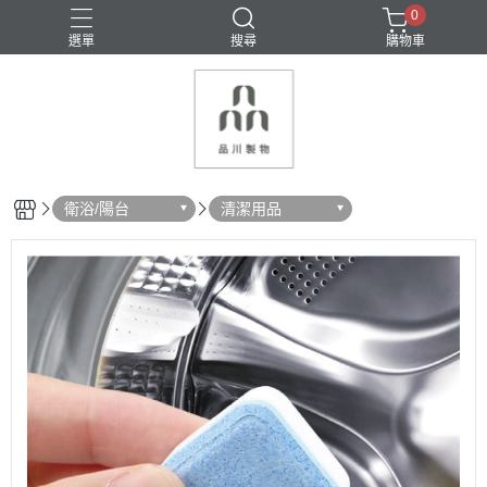
0
選單
搜尋
購物車
密封保鮮
收納
料理用具
清潔用具
瀝水
衛浴/陽台
清潔用品