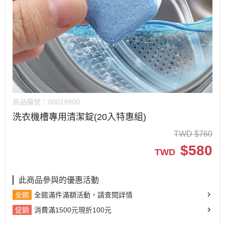
商品編號：
00019900
洗衣機槽專用清潔錠(20入特惠組)
TWD
$
760
$
580
TWD
此商品參與的優惠活動
全館
全館滿件滿額活動，請查閱詳情
促銷
消費滿1500元現折100元